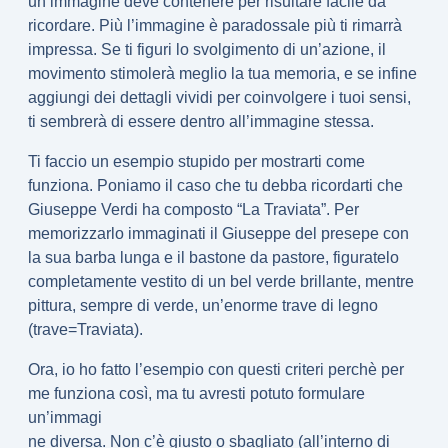
un’immagine deve contenere per risultare facile da
ricordare.
Più l’immagine è paradossale più ti rimarrà
impressa
. Se ti figuri lo svolgimento di un’azione, il
movimento stimolerà meglio la tua memoria, e se infine
aggiungi dei dettagli vividi per coinvolgere i tuoi sensi,
ti sembrerà di essere dentro all’immagine stessa.
Ti faccio un esempio stupido per mostrarti come
funziona. Poniamo il caso che tu debba ricordarti che
Giuseppe Verdi ha composto “La Traviata”. Per
memorizzarlo immaginati il
Giuseppe
del presepe con
la sua barba lunga e il bastone da pastore, figuratelo
completamente vestito di un bel
verde
brillante, mentre
pittura, sempre di verde, un’enorme
trave
di legno
(trave=Traviata).
Ora, io ho fatto l’esempio con questi criteri perchè per
me funziona così, ma tu avresti potuto formulare
un’immagi
ne diversa. Non c’è giusto o sbagliato (all’interno di