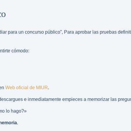
co
iar para un concurso público
”, Para aprobar las pruebas defin
ntirte cómodo:
 en
Web oficial de MIUR
.
lo descargues e inmediatamente empieces a memorizar las pregu
ómo lo hago?»
memoria
.