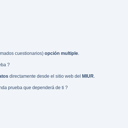
amados cuestionarios)
opción multiple
.
eba ?
atos
directamente desde el sitio web del
MIUR
.
unda prueba que dependerá de ti ?