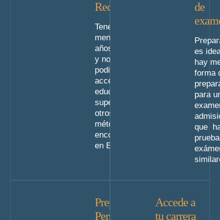
Requisitos
de
exam
Tener al
menos 25
Prepar
años o más
es idea
y no haber
hay me
podido
forma 
acceder a
prepar
educación
para u
superior por
exame
otros
admisi
métodos
que h
encontrarse
prueba
en España.
exáme
similar
Preparación
Accede a
Personalizada
tu carrera