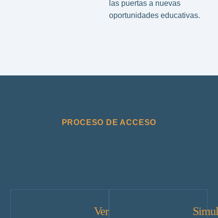
las puertas a nuevas
oportunidades educativas.
PROCESO DE ACCESO
Verificar
Simul