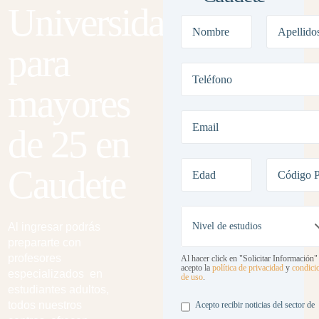
Universidad
para
mayores
de 25 en
Caudete
Al ingresar podrás
prepararte con
profesores
Al hacer click en "Solicitar Información"
acepto la
política de privacidad
y
condici
especializados en
de uso
.
estudiantes adultos,
Legal
todos nuestros
Acepto recibir noticias del sector de