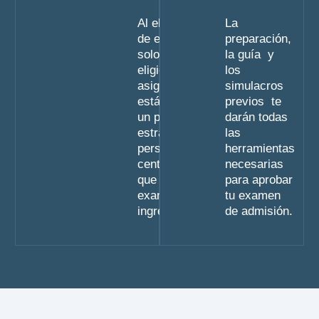
Al elegir el plan
La
de estudio no
preparación,
solo estas
la guía y
eligiendo unas
los
asignaturas
simulacros
estás eligiendo
previos te
un punto de
darán todas
estrada y una
las
perspectiva
herramientas
centrada en lo
necesarias
que será tu
para aprobar
examen de
tu examen
ingreso.
de admisión.