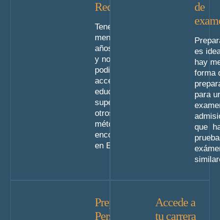
Requisitos
de
exam
Tener al
menos 25
Prepar
años o más
es idea
y no haber
hay me
podido
forma 
acceder a
prepar
educación
para u
superior por
exame
otros
admisi
métodos
que h
encontrarse
prueba
en España.
exáme
similar
Preparación
Accede a
Personalizada
tu carrera