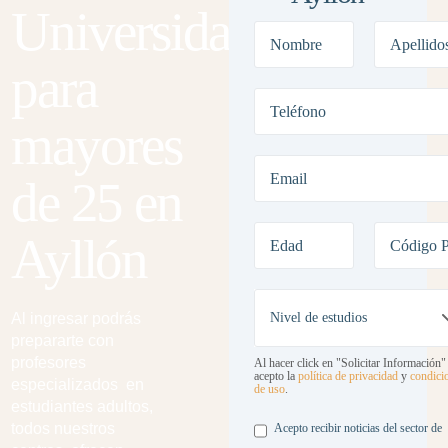
Universidad
para
mayores
de 25 en
Ayllón
Al ingresar podrás
prepararte con
profesores
Al hacer click en "Solicitar Información"
acepto la
política de privacidad
y
condici
especializados en
de uso
.
estudiantes adultos,
Legal
todos nuestros
Acepto recibir noticias del sector de