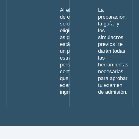
Al elegir el plan
La
de estudio no
preparación,
solo estas
la guía y
eligiendo unas
los
asignaturas
simulacros
estás eligiendo
previos te
un punto de
darán todas
estrada y una
las
perspectiva
herramientas
centrada en lo
necesarias
que será tu
para aprobar
examen de
tu examen
ingreso.
de admisión.