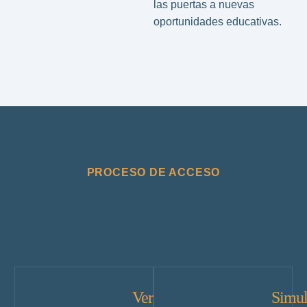
las puertas a nuevas
oportunidades educativas.
PROCESO DE ACCESO
Verificar
Simul