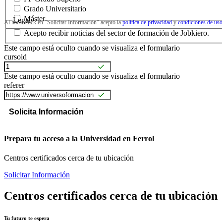
Grado Universitario
Máster
Legal
Al hacer click en "Solicitar Información" acepto la
política de privacidad
y
condiciones de us
Acepto recibir noticias del sector de formación de Jobkiero.
Este campo está oculto cuando se visualiza el formulario
cursoid
Este campo está oculto cuando se visualiza el formulario
referer
Prepara tu acceso a la Universidad en Ferrol
Centros certificados cerca de tu ubicación
Solicitar Información
Centros certificados cerca de tu ubicación
Tu futuro te espera