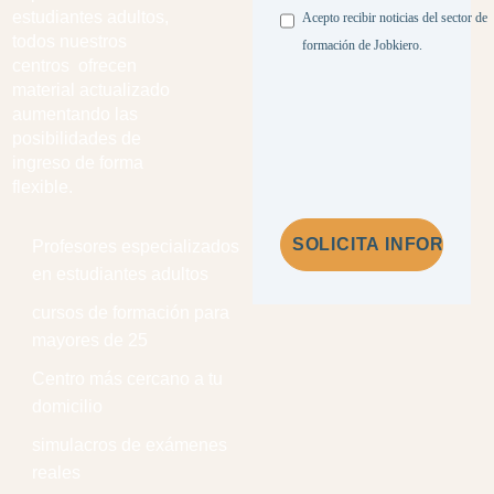
Legal
estudiantes adultos,
Acepto recibir noticias del sector de
todos nuestros
formación de Jobkiero.
centros ofrecen
material actualizado
aumentando las
posibilidades de
ingreso de forma
flexible.
Profesores especializados
en estudiantes adultos
cursos de formación para
mayores de 25
Centro más cercano a tu
domicilio
simulacros de exámenes
reales