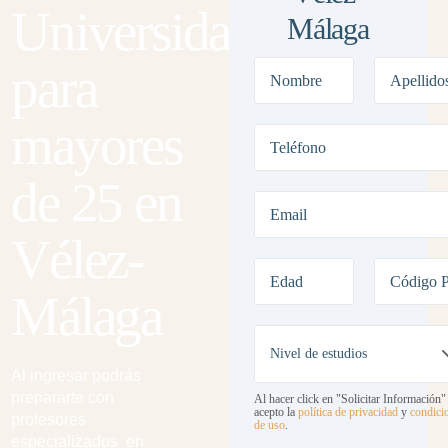
Universidad
Málaga
para
mayores
de 25 en
Vélez-
Málaga
Al ingresar podrás
prepararte con
Al hacer click en "Solicitar Información"
acepto la
política de privacidad
y
condici
profesores
de uso
.
especializados en