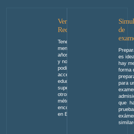
Verificar
Simul
Requisitos
de
exam
Tener al
menos 25
Prepar
años o más
es idea
y no haber
hay me
podido
forma 
acceder a
prepar
educación
para u
superior por
exame
otros
admisi
métodos
que h
encontrarse
prueba
en España.
exáme
similar