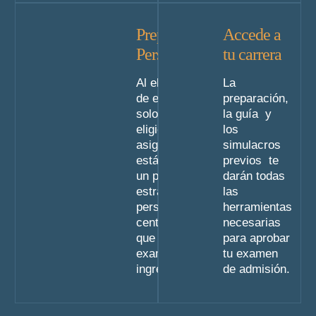
Preparación
Accede a
Personalizada
tu carrera
Al elegir el plan
La
de estudio no
preparación,
solo estas
la guía y
eligiendo unas
los
asignaturas
simulacros
estás eligiendo
previos te
un punto de
darán todas
estrada y una
las
perspectiva
herramientas
centrada en lo
necesarias
que será tu
para aprobar
examen de
tu examen
ingreso.
de admisión.