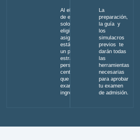
Al elegir el plan
La
de estudio no
preparación,
solo estas
la guía y
eligiendo unas
los
asignaturas
simulacros
estás eligiendo
previos te
un punto de
darán todas
estrada y una
las
perspectiva
herramientas
centrada en lo
necesarias
que será tu
para aprobar
examen de
tu examen
ingreso.
de admisión.