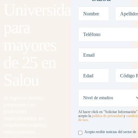
Universidad
para
mayores
de 25 en
Salou
Al ingresar podrás
prepararte con
profesores
Al hacer click en "Solicitar Información"
acepto la
política de privacidad
y
condici
especializados en
de uso
.
estudiantes adultos,
Legal
todos nuestros
Acepto recibir noticias del sector de