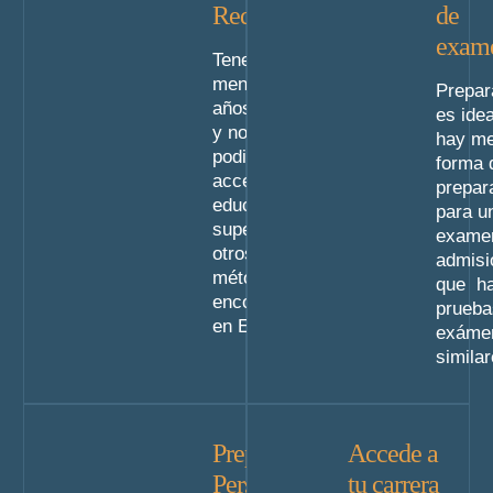
Requisitos
de
exam
Tener al
menos 25
Prepar
años o más
es idea
y no haber
hay me
podido
forma 
acceder a
prepar
educación
para u
superior por
exame
otros
admisi
métodos
que h
encontrarse
prueba
en España.
exáme
similar
Preparación
Accede a
Personalizada
tu carrera