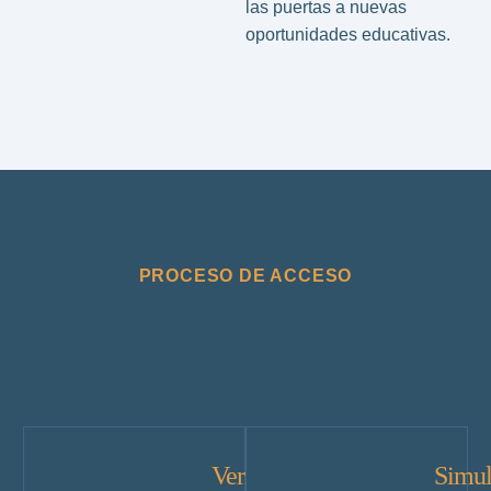
las puertas a nuevas
oportunidades educativas.
PROCESO DE ACCESO
Verificar
Simul